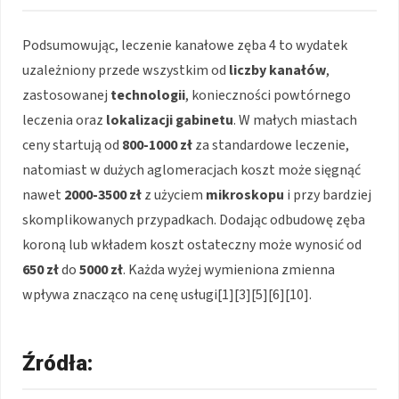
Podsumowując, leczenie kanałowe zęba 4 to wydatek
uzależniony przede wszystkim od
liczby kanałów
,
zastosowanej
technologii
, konieczności powtórnego
leczenia oraz
lokalizacji gabinetu
. W małych miastach
ceny startują od
800-1000 zł
za standardowe leczenie,
natomiast w dużych aglomeracjach koszt może sięgnąć
nawet
2000-3500 zł
z użyciem
mikroskopu
i przy bardziej
skomplikowanych przypadkach. Dodając odbudowę zęba
koroną lub wkładem koszt ostateczny może wynosić od
650 zł
do
5000 zł
. Każda wyżej wymieniona zmienna
wpływa znacząco na cenę usługi[1][3][5][6][10].
Źródła: