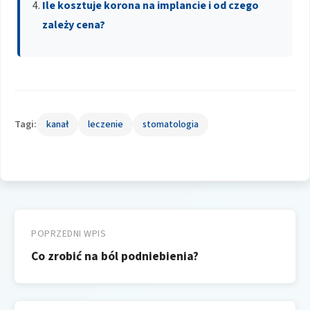
Ile kosztuje korona na implancie i od czego
zależy cena?
Tagi:
kanał
leczenie
stomatologia
Nawigacja
wpisu
POPRZEDNI WPIS
Co zrobić na ból podniebienia?