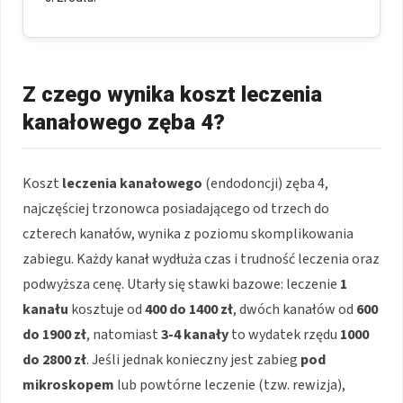
Z czego wynika koszt leczenia
kanałowego zęba 4?
Koszt
leczenia kanałowego
(endodoncji) zęba 4,
najczęściej trzonowca posiadającego od trzech do
czterech kanałów, wynika z poziomu skomplikowania
zabiegu. Każdy kanał wydłuża czas i trudność leczenia oraz
podwyższa cenę. Utarły się stawki bazowe: leczenie
1
kanału
kosztuje od
400 do 1400 zł
, dwóch kanałów od
600
do 1900 zł
, natomiast
3-4 kanały
to wydatek rzędu
1000
do 2800 zł
. Jeśli jednak konieczny jest zabieg
pod
mikroskopem
lub powtórne leczenie (tzw. rewizja),