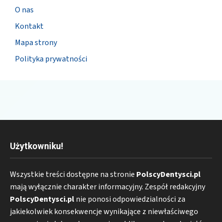
O nas
Kontakt
Mapa strony
Polityka prywatności
Użytkowniku!
Wszystkie treści dostępne na stronie
PolscyDentysci.pl
mają wyłącznie charakter informacyjny. Zespół redakcyjny
PolscyDentysci.pl
nie ponosi odpowiedzialności za
jakiekolwiek konsekwencje wynikające z niewłaściwego