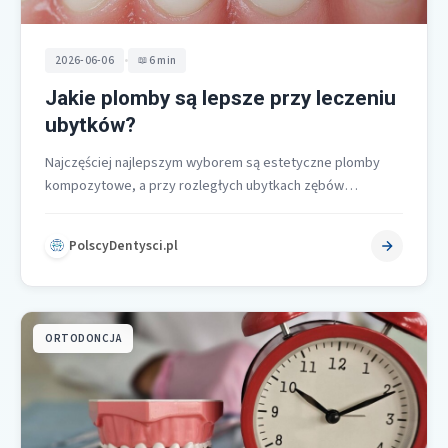
•
2026-06-06
6 min
Jakie plomby są lepsze przy leczeniu
ubytków?
Najczęściej najlepszym wyborem są estetyczne plomby
kompozytowe, a przy rozległych ubytkach zębów
bocznych przewagę zyskują rekonstrukcje ceramiczne
typu inlay lub…
PolscyDentysci.pl
ORTODONCJA