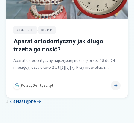
•
2026-06-01
5 min
Aparat ortodontyczny jak długo
trzeba go nosić?
Aparat ortodontyczny najczęściej nosi się przez 18 do 24
miesięcy, czyli około 2 lat [1][2][7]. Przy niewielkich
nieprawidłowościach leczenie może…
PolscyDentysci.pl
1
2
3
Następne →