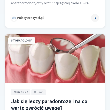
aparat ortodontyczny brzmi: najczęściej około 18–24
miesięcy, w prostszych przypadkach 12–18 miesięcy,…
PolscyDentysci.pl
STOMATOLOGIA
•
2026-06-22
6 min
Jak się leczy paradontozę i na co
warto zwrócić uwagę?