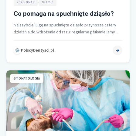
•
2026-06-18
7 min
Co pomaga na spuchnięte dziąsło?
Najszybciej ulgę na spuchnięte dziąsło przynoszą cztery
działania do wdrożenia od razu: regularne płukanie jamy
ustnej, zimne okłady na policzek,…
PolscyDentysci.pl
STOMATOLOGIA