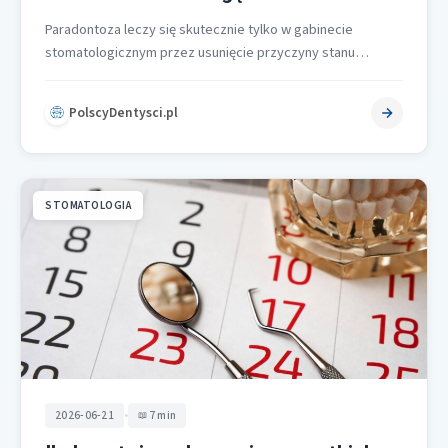
Paradontoza leczy się skutecznie tylko w gabinecie
stomatologicznym przez usunięcie przyczyny stanu
zapalnego oraz utrzymanie długotrwałej remisji, a nie
domowymi…
PolscyDentysci.pl
STOMATOLOGIA
•
2026-06-21
7 min