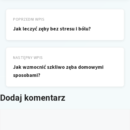
Nawigacja
wpisu
POPRZEDNI WPIS
Jak leczyć zęby bez stresu i bólu?
NASTĘPNY WPIS
Jak wzmocnić szkliwo zęba domowymi
sposobami?
Dodaj komentarz
Komentarz