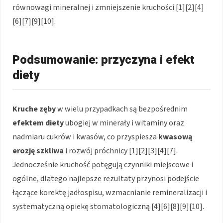
równowagi mineralnej i zmniejszenie kruchości [1][2][4]
[6][7][9][10].
Podsumowanie: przyczyna i efekt
diety
Kruche zęby
w wielu przypadkach są bezpośrednim
efektem diety
ubogiej w minerały i witaminy oraz
nadmiaru cukrów i kwasów, co przyspiesza
kwasową
erozję szkliwa
i rozwój próchnicy [1][2][3][4][7].
Jednocześnie kruchość potęgują czynniki miejscowe i
ogólne, dlatego najlepsze rezultaty przynosi podejście
łączące korektę jadłospisu, wzmacnianie remineralizacji i
systematyczną opiekę stomatologiczną [4][6][8][9][10].