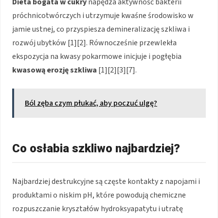
Dieta bogata w cukry
napędza aktywność bakterii
próchnicotwórczych i utrzymuje kwaśne środowisko w
jamie ustnej, co przyspiesza demineralizację szkliwa i
rozwój ubytków [1][2]. Równocześnie przewlekła
ekspozycja na kwasy pokarmowe inicjuje i pogłębia
kwasową erozję szkliwa
[1][2][3][7].
Ból zęba czym płukać, aby poczuć ulgę?
Co osłabia szkliwo najbardziej?
Najbardziej destrukcyjne są częste kontakty z napojami i
produktami o niskim pH, które powodują chemiczne
rozpuszczanie kryształów hydroksyapatytu i utratę