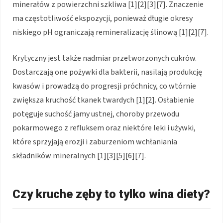
minerałów z powierzchni szkliwa [1][2][3][7]. Znaczenie
ma częstotliwość ekspozycji, ponieważ długie okresy
niskiego pH ograniczają remineralizację ślinową [1][2][7].
Krytyczny jest także nadmiar przetworzonych cukrów.
Dostarczają one pożywki dla bakterii, nasilają produkcję
kwasów i prowadzą do progresji próchnicy, co wtórnie
zwiększa kruchość tkanek twardych [1][2]. Osłabienie
potęguje suchość jamy ustnej, choroby przewodu
pokarmowego z refluksem oraz niektóre leki i używki,
które sprzyjają erozji i zaburzeniom wchłaniania
składników mineralnych [1][3][5][6][7].
Czy kruche zęby to tylko wina diety?