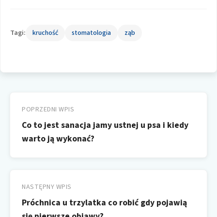
Tagi:
kruchość
stomatologia
ząb
Nawigacja
wpisu
POPRZEDNI WPIS
Co to jest sanacja jamy ustnej u psa i kiedy
warto ją wykonać?
NASTĘPNY WPIS
Próchnica u trzylatka co robić gdy pojawią
się pierwsze objawy?