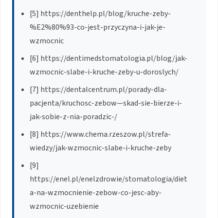
[5] https://denthelp.pl/blog/kruche-zeby-
%E2%80%93-co-jest-przyczyna-i-jak-je-
wzmocnic
[6] https://dentimedstomatologia.pl/blog/jak-
wzmocnic-slabe-i-kruche-zeby-u-doroslych/
[7] https://dentalcentrum.pl/porady-dla-
pacjenta/kruchosc-zebow—skad-sie-bierze-i-
jak-sobie-z-nia-poradzic-/
[8] https://www.chema.rzeszow.pl/strefa-
wiedzy/jak-wzmocnic-slabe-i-kruche-zeby
[9]
https://enel.pl/enelzdrowie/stomatologia/diet
a-na-wzmocnienie-zebow-co-jesc-aby-
wzmocnic-uzebienie