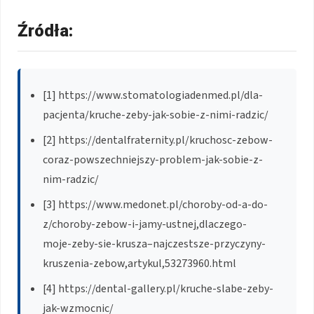
Źródła:
[1] https://www.stomatologiadenmed.pl/dla-
pacjenta/kruche-zeby-jak-sobie-z-nimi-radzic/
[2] https://dentalfraternity.pl/kruchosc-zebow-
coraz-powszechniejszy-problem-jak-sobie-z-
nim-radzic/
[3] https://www.medonet.pl/choroby-od-a-do-
z/choroby-zebow-i-jamy-ustnej,dlaczego-
moje-zeby-sie-krusza–najczestsze-przyczyny-
kruszenia-zebow,artykul,53273960.html
[4] https://dental-gallery.pl/kruche-slabe-zeby-
jak-wzmocnic/