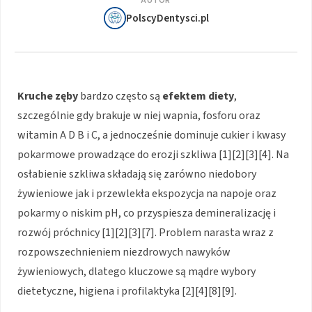
AUTOR
PolscyDentysci.pl
Kruche zęby
bardzo często są
efektem diety
,
szczególnie gdy brakuje w niej wapnia, fosforu oraz
witamin A D B i C, a jednocześnie dominuje cukier i kwasy
pokarmowe prowadzące do erozji szkliwa [1][2][3][4]. Na
osłabienie szkliwa składają się zarówno niedobory
żywieniowe jak i przewlekła ekspozycja na napoje oraz
pokarmy o niskim pH, co przyspiesza demineralizację i
rozwój próchnicy [1][2][3][7]. Problem narasta wraz z
rozpowszechnieniem niezdrowych nawyków
żywieniowych, dlatego kluczowe są mądre wybory
dietetyczne, higiena i profilaktyka [2][4][8][9].