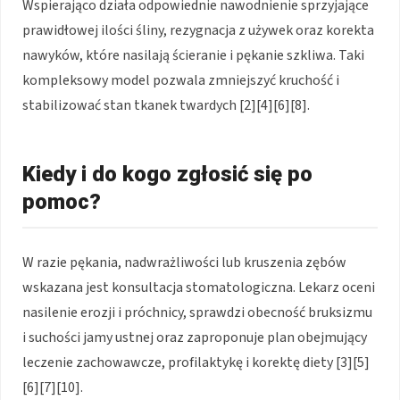
Wspierająco działa odpowiednie nawodnienie sprzyjające
prawidłowej ilości śliny, rezygnacja z używek oraz korekta
nawyków, które nasilają ścieranie i pękanie szkliwa. Taki
kompleksowy model pozwala zmniejszyć kruchość i
stabilizować stan tkanek twardych [2][4][6][8].
Kiedy i do kogo zgłosić się po
pomoc?
W razie pękania, nadwrażliwości lub kruszenia zębów
wskazana jest konsultacja stomatologiczna. Lekarz oceni
nasilenie erozji i próchnicy, sprawdzi obecność bruksizmu
i suchości jamy ustnej oraz zaproponuje plan obejmujący
leczenie zachowawcze, profilaktykę i korektę diety [3][5]
[6][7][10].