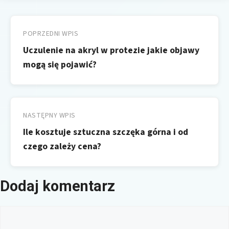
Nawigacja
wpisu
POPRZEDNI WPIS
Uczulenie na akryl w protezie jakie objawy
mogą się pojawić?
NASTĘPNY WPIS
Ile kosztuje sztuczna szczęka górna i od
czego zależy cena?
Dodaj komentarz
Komentarz