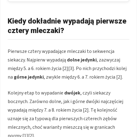
Kiedy dokładnie wypadają pierwsze
cztery mleczaki?
Pierwsze cztery wypadające mleczaki to sekwencja
siekaczy. Najpierw wypadają
dolne jedynki
, zazwyczaj
między 5. a 6. rokiem życia [2][3]. Po nich przychodzi kolej
na
górne jedynki
, zwykle między 6. a 7. rokiem życia [2].
Kolejny etap to wypadanie
dwójek
, czyli siekaczy
bocznych. Zarówno dolne, jak i górne dwójki najczęściej
wypadają między 7. a 8. rokiem życia [2]. Tę kolejność
uznaje się za typową dla pierwszych czterech zębów
mlecznych, choć warianty mieszczą się w granicach
normy [1][2].