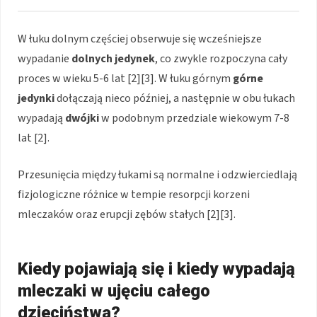
W łuku dolnym częściej obserwuje się wcześniejsze
wypadanie
dolnych jedynek
, co zwykle rozpoczyna cały
proces w wieku 5-6 lat [2][3]. W łuku górnym
górne
jedynki
dołączają nieco później, a następnie w obu łukach
wypadają
dwójki
w podobnym przedziale wiekowym 7-8
lat [2].
Przesunięcia między łukami są normalne i odzwierciedlają
fizjologiczne różnice w tempie resorpcji korzeni
mleczaków oraz erupcji zębów stałych [2][3].
Kiedy pojawiają się i kiedy wypadają
mleczaki w ujęciu całego
dzieciństwa?