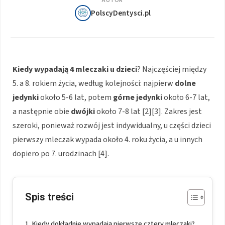
AUTOR
PolscyDentysci.pl
Kiedy wypadają 4 mleczaki u dzieci
? Najczęściej między
5. a 8. rokiem życia, według kolejności: najpierw
dolne
jedynki
około 5-6 lat, potem
górne jedynki
około 6-7 lat,
a następnie obie
dwójki
około 7-8 lat [2][3]. Zakres jest
szeroki, ponieważ rozwój jest indywidualny, u części dzieci
pierwszy mleczak wypada około 4. roku życia, a u innych
dopiero po 7. urodzinach [4].
Spis treści
Kiedy dokładnie wypadają pierwsze cztery mleczaki?