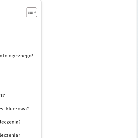
antologicznego?
rt?
est kluczowa?
 leczenia?
 leczenia?