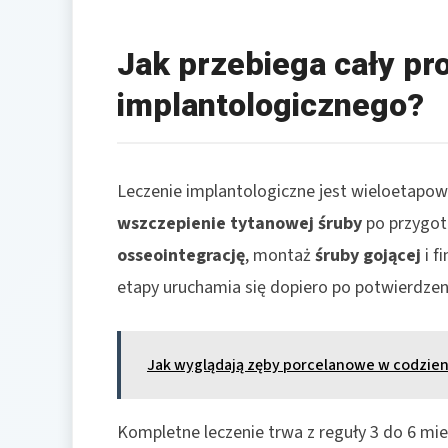
Jak przebiega cały pr
implantologicznego?
Leczenie implantologiczne jest wieloetapow
wszczepienie tytanowej śruby
po przygoto
osseointegrację
, montaż
śruby gojącej
i f
etapy uruchamia się dopiero po potwierdzeniu
Jak wyglądają zęby porcelanowe w codzie
Kompletne leczenie trwa z reguły 3 do 6 mie