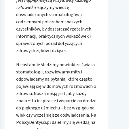
jest najpiękniejszą wizytówką każdego
człowieka
. Łączymy wiedzę
doświadczonych stomatologów z
codziennymi potrzebami naszych
czytelników, by dostarczać rzetelnych
informacji, praktycznych wskazówek i
sprawdzonych porad dotyczących
zdrowych zębów i dziąseł.
Nieustannie śledzimy nowinki ze świata
stomatologii, rozwiewamy mity i
odpowiadamy na pytania, które często
pojawiają się w domowych rozmowach o
zdrowiu. Naszą misją jest, aby każdy
znalazł tu inspirację i wsparcie na drodze
do pięknego uśmiechu – bez względu na
wiek czy wcześniejsze doświadczenia. Na
PolscyDentysci.pl dzielimy się wiedzą na