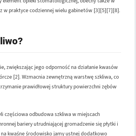
ny element opieki stomatologicznej, obecny także w
 w praktyce codziennej wielu gabinetów [3][5][7][8].
kliwo?
wie, zwiększając jego odporność na działanie kwasów
órcze [2]. Wzmacnia zewnętrzną warstwę szkliwa, co
utrzymanie prawidłowej struktury powierzchni zębów
yli częściowa odbudowa szkliwa w miejscach
onnej bariery utrudniającej gromadzenie się płytki i
a na kwaśne środowisko jamy ustnej dodatkowo