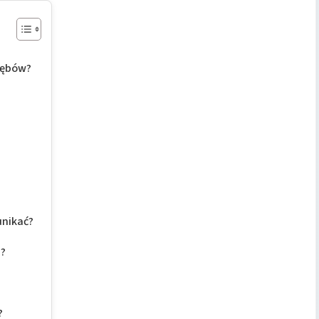
 zębów?
unikać?
e?
?