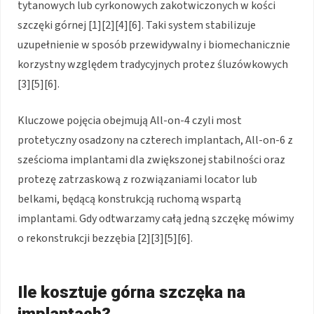
tytanowych lub cyrkonowych zakotwiczonych w kości
szczęki górnej [1][2][4][6]. Taki system stabilizuje
uzupełnienie w sposób przewidywalny i biomechanicznie
korzystny względem tradycyjnych protez śluzówkowych
[3][5][6].
Kluczowe pojęcia obejmują All-on-4 czyli most
protetyczny osadzony na czterech implantach, All-on-6 z
sześcioma implantami dla zwiększonej stabilności oraz
protezę zatrzaskową z rozwiązaniami locator lub
belkami, będącą konstrukcją ruchomą wspartą
implantami. Gdy odtwarzamy całą jedną szczękę mówimy
o rekonstrukcji bezzębia [2][3][5][6].
Ile kosztuje górna szczęka na
implantach?