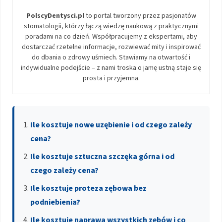
PolscyDentysci.pl
to portal tworzony przez pasjonatów
stomatologii, którzy łączą wiedzę naukową z praktycznymi
poradami na co dzień. Współpracujemy z ekspertami, aby
dostarczać rzetelne informacje, rozwiewać mity i inspirować
do dbania o zdrowy uśmiech. Stawiamy na otwartość i
indywidualne podejście – z nami troska o jamę ustną staje się
prosta i przyjemna.
Ile kosztuje nowe uzębienie i od czego zależy
cena?
Ile kosztuje sztuczna szczęka górna i od
czego zależy cena?
Ile kosztuje proteza zębowa bez
podniebienia?
Ile kosztuje naprawa wszystkich zębów i co