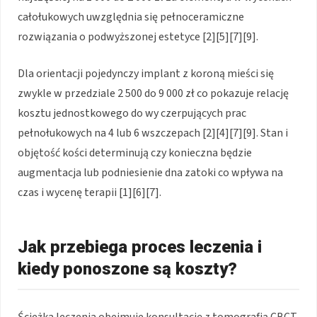
całołukowych uwzględnia się pełnoceramiczne
rozwiązania o podwyższonej estetyce [2][5][7][9].
Dla orientacji pojedynczy implant z koroną mieści się
zwykle w przedziale 2 500 do 9 000 zł co pokazuje relację
kosztu jednostkowego do wy czerpujących prac
pełnołukowych na 4 lub 6 wszczepach [2][4][7][9]. Stan i
objętość kości determinują czy konieczna będzie
augmentacja lub podniesienie dna zatoki co wpływa na
czas i wycenę terapii [1][6][7].
Jak przebiega proces leczenia i
kiedy ponoszone są koszty?
Ścieżka leczenia obejmuje konsultację z tomografią CBCT