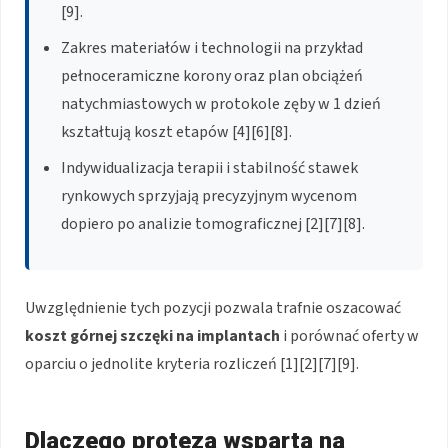
[9].
Zakres materiałów i technologii na przykład
pełnoceramiczne korony oraz plan obciążeń
natychmiastowych w protokole zęby w 1 dzień
kształtują koszt etapów [4][6][8].
Indywidualizacja terapii i stabilność stawek
rynkowych sprzyjają precyzyjnym wycenom
dopiero po analizie tomograficznej [2][7][8].
Uwzględnienie tych pozycji pozwala trafnie oszacować
koszt górnej szczęki na implantach
i porównać oferty w
oparciu o jednolite kryteria rozliczeń [1][2][7][9].
Dlaczego proteza wsparta na