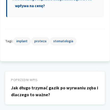
wpływa na cenę?
Tagi:
implant
proteza
stomatologia
Nawigacja
wpisu
POPRZEDNI WPIS
Jak długo trzymać gazik po wyrwaniu zęba i
dlaczego to ważne?