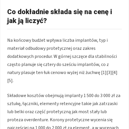
Co dokładnie składa się na cenę i
jak ją liczyć?
Na końcowy budżet wpływa liczba implantów, typ i
materiał odbudowy protetycznej oraz zakres
dodatkowych procedur. W górnej szczęce dla stabilności
często planuje się cztery do sześciu implantów, co z
natury plasuje ten łuk cenowo wyżej niż żuchwę [1][3][4]
[5].
Składowe kosztów obejmują implanty 1 500 do 3 000 zł za
sztukę, łączniki, elementy retencyjne takie jak zatrzaski
lub belki oraz część protetyczną jak most stały lub
proteza overdenture. Korony protetyczne wycenia się
najczęściej na 1 000 do 2 000 zł za element, a w wycenach