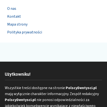
O nas
Kontakt
Mapa strony
Polityka prywatności
Użytkowniku!
Wszystkie treści dostępne na stronie
PolscyDentysci.pl
mają wyłącznie charakter informacyjny. Zespół redakcyjny
PolscyDentysci.pl
nie ponosi odpowiedzialności za
jakiekolwiek konsekwencje wynikające z niewłaściwego