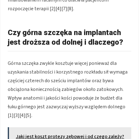
rozpoczęcie terapii [2][4][7][8].
Czy górna szczęka na implantach
jest droższa od dolnej i dlaczego?
Górna szczęka zwykle kosztuje więcej ponieważ dla
uzyskania stabilności i korzystnego rozkładu sił wymaga
częściej czterech do sześciu implantów oraz bywa
obciążona koniecznością zabiegów około zatokowych.
Wpływ anatomii i jakości kości powoduje że budżet dla
łuku górnego jest zazwyczaj wyższy względem dolnego
[1][3][4][5].
Jaki jest koszt protezy zębowej i od czego zależy?