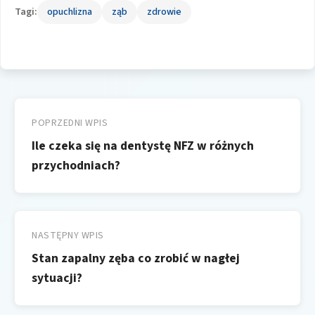
Tagi:
opuchlizna
ząb
zdrowie
Nawigacja
wpisu
POPRZEDNI WPIS
Ile czeka się na dentystę NFZ w różnych
przychodniach?
NASTĘPNY WPIS
Stan zapalny zęba co zrobić w nagłej
sytuacji?