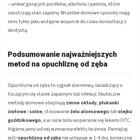
– unikać gorących posiłków, alkoholu i palenia, które
zaostrzają stan zapalny. Wszelkie domowe sposoby mają
sens tylko jako wstępne wsparcie do czasu konsultacji z
dentystą.
Podsumowanie najważniejszych
metod na opuchliznę od zęba
Opuchlizna od zęba to sygnał alarmowy, świadczący o
toczącym się stanie zapalnym lub infekcji. Skuteczne
metody domowe obejmują
zimne okłady
,
płukanki
ziołowe
i
solne
, stosowanie
żelu aloesowego
lub
olejku
goździkowego
, a w razie bólu wspieranie się lekami OTC.
Higiena jamy ustnej wzmacnia efekty leczenia. Pamiętaj:
jeśli
opuchlizna od zęba
nie ustępuje w 1-4 dni, konieczna