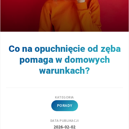
Co na opuchnięcie od zęba
pomaga w domowych
warunkach?
KATEGORIA
PORADY
DATA PUBLIKACJI
2026-02-02